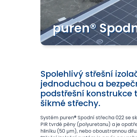
puren® Spodn
Spolehlivý střešní izol
jednoduchou a bezpeč
podstřešní konstrukce t
šikmé střechy.
Systém puren® Spodní střecha 022 se sk
PIR tvrdé pěny (polyuretanu) a je opatř
hliníku (50 µm), nebo oboustrannou difu