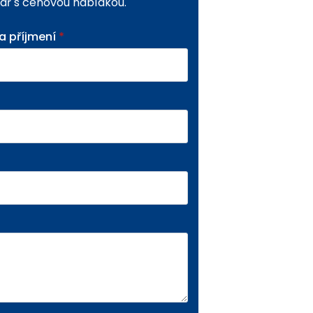
ář s cenovou nabídkou.
 příjmení
*