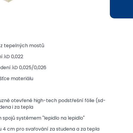
ez tepelných mostů
í λD 0,022
dení λD 0,025/0,026
ušťce materiálu
fuzně otevřené high-tech podstřešní fólie (sd-
dena i za tepla
 spojů systémem "lepidlo na lepidlo"
 4 cm pro svařování za studena a za tepla