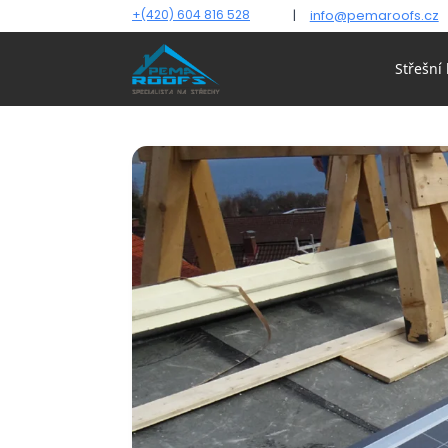
+(420) 604 816 528
|
info@pemaroofs.cz
Střešní