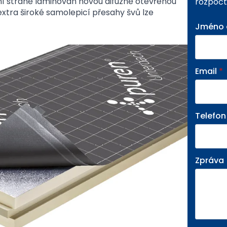
hní straně laminován novou difuzně otevřenou
rozpočt
xtra široké samolepicí přesahy švů lze
Jméno a
Email
*
Telefon
Zpráva