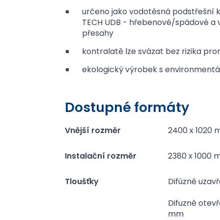
určeno jako vodotěsná podstřešní kr
TECH UDB - hřebenové/spádové a v
přesahy
kontralatě lze svázat bez rizika pron
ekologický výrobek s environmentá
Dostupné formáty
Vnější rozměr
2400 x 1020 
Instalační rozměr
2380 x 1000 
Tloušťky
Difúzně uzav
Difuzně otev
mm