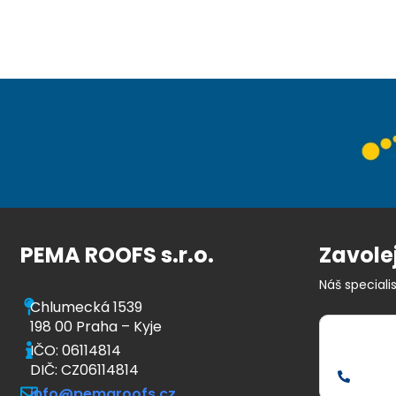
PEMA ROOFS s.r.o.
Zavole
Náš specialis
Chlumecká 1539
198 00 Praha – Kyje
IČO: 06114814
DIČ: CZ06114814
info@pemaroofs.cz