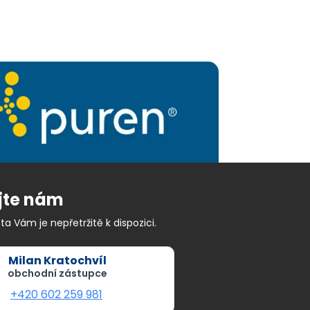
jte nám
ta Vám je nepřetržitě k dispozici.
Milan Kratochvíl
obchodní zástupce
+420 602 259 981