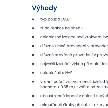
Výhody
typ použití DAD
třída reakce na oheň E
celoplošná izolace nad krokvemi b
difuzně těsné provedení v proveden
difuzně otevřené provedení v prove
nejvyšší izolační výkon při malé tlo
celoplošně s N+F
vrchní boční vrstva monolitické, di
hodnota < 0,35 m), svařitelná za stu
oboustranné lepení v oblasti tupých
mimořádně široký přesah s rezervou