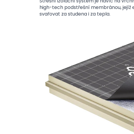
Střešní izolační systém je navíc na vrc
high-tech podstřešní membránou, jejíž e
svařovat za studena i za tepla.