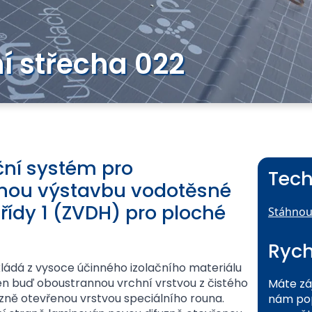
í střecha 022
ační systém pro
Tech
nou výstavbu vodotěsné
řídy 1 (ZVDH) pro ploché
Stáhnou
Rych
ládá z vysoce účinného izolačního materiálu
en buď oboustrannou vrchní vrstvou z čistého
Máte zá
zně otevřenou vrstvou speciálního rouna.
nám pop