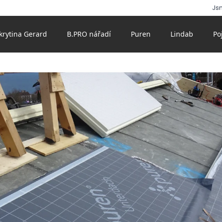
Js
 krytina Gerard
B.PRO nářadí
Puren
Lindab
Po