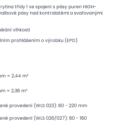
ytina třídy 1 ve spojení s pásy puren HIGH-
albové pásy nad kontralatěmi a svařovanými
ikání vlhkosti
lním prohlášením o výrobku (EPD)
mm = 2,44 m²
mm = 2,38 m²
řené provedení (WLS 023): 80 - 220 mm
řené provedení (WLS 026/027): 80 - 180