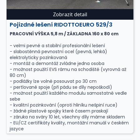
Zobrazit detail
Pojízdné lešení RIDOTTOEURO 529/3
PRACOVNÍ VÝŠKA 5,8 m / ZÁKLADNA 160 x 80 cm
- velmi pevné a stabilní profesionální lešení
- slabostěnná pevnostní ocel (pevná, lehká)
elektrolyticky pozinkovaná
- montáž a demontáž zvládne jedna osoba
- možnost použití EVS rámu na schodiště (vyrovná až
80 cm)
- podlážky lze volně posouvat po 30 cm
- pertlované spoje (při pádu se díly nepoškodí)
- možnost použití každého modulu samostatně vedle
sebe
- kvalitní pozinkování (oproti hliníku nešpiní ruce)
- žádné plastové spojky které časem praskají
- záruka na sváry 10 let, všechny díly máme skladem
- EU/CZ certifikáty kvality, montážní manuál v českém
jazyce