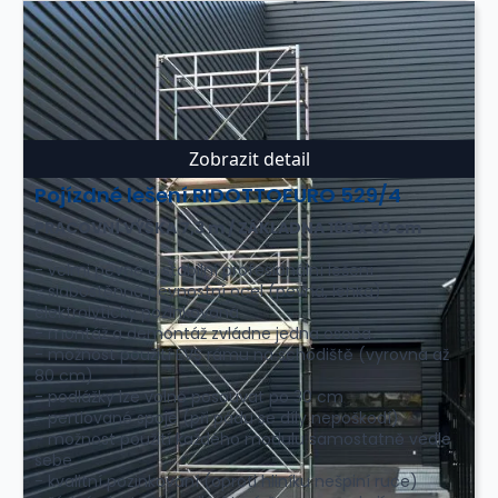
Zobrazit detail
Pojízdné lešení RIDOTTOEURO 529/4
PRACOVNÍ VÝŠKA 7,3 m / ZÁKLADNA 160 x 80 cm
- velmi pevné a stabilní profesionální lešení
- slabostěnná pevnostní ocel (pevná, lehká)
elektrolyticky pozinkovaná
- montáž a demontáž zvládne jedna osoba
- možnost použití EVS rámu na schodiště (vyrovná až
80 cm)
- podlážky lze volně posouvat po 30 cm
- pertlované spoje (při pádu se díly nepoškodí)
- možnost použití každého modulu samostatně vedle
sebe
- kvalitní pozinkování (oproti hliníku nešpiní ruce)