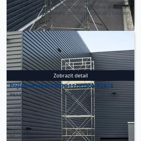
- žádné plastové spojky které časem praskají
- záruka na sváry 10 let, všechny díly máme skladem
- EU/CZ certifikáty kvality, montážní manuál v českém
jazyce
Zobrazit detail
Pojízdné lešení RIDOTTOEURO 529/5
PRACOVNÍ VÝŠKA 8,8 m / ZÁKLADNA 160 x 80 cm
- velmi pevné a stabilní profesionální lešení
- slabostěnná pevnostní ocel (pevná, lehká)
elektrolyticky pozinkovaná
- montáž a demontáž zvládne jedna osoba
- možnost použití EVS rámu na schodiště (vyrovná až
80 cm)