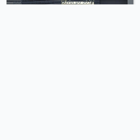
- podlážky lze volně posouvat po 30 cm
- pertlované spoje (při pádu se díly nepoškodí)
- možnost použití každého modulu samostatně vedle
sebe
- kvalitní pozinkování (oproti hliníku nešpiní ruce)
- žádné plastové spojky které časem praskají
- záruka na sváry 10 let, všechny díly máme skladem
- EU/CZ certifikáty kvality, montážní manuál v českém
jazyce
Váš dodavatel kompletního sortimentu pro realizaci