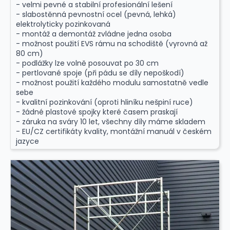
- velmi pevné a stabilní profesionální lešení
- slabostěnná pevnostní ocel (pevná, lehká)
elektrolyticky pozinkovaná
- montáž a demontáž zvládne jedna osoba
- možnost použití EVS rámu na schodiště (vyrovná až
80 cm)
- podlážky lze volně posouvat po 30 cm
- pertlované spoje (při pádu se díly nepoškodí)
- možnost použití každého modulu samostatně vedle
sebe
- kvalitní pozinkování (oproti hliníku nešpiní ruce)
- žádné plastové spojky které časem praskají
- záruka na sváry 10 let, všechny díly máme skladem
- EU/CZ certifikáty kvality, montážní manuál v českém
jazyce