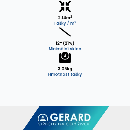
2
2.14m
2
Tašky / m
12° (21%)
Minimální sklon
3.05kg
Hmotnost tašky