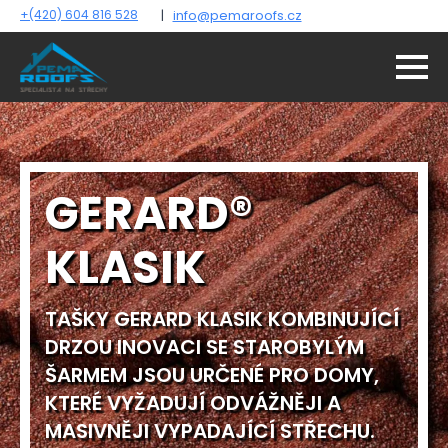
+(420) 604 816 528
|
info@pemaroofs.cz
GERARD®
KLASIK
TAŠKY GERARD KLASIK KOMBINUJÍCÍ
DRZOU INOVACI SE STAROBYLÝM
ŠARMEM JSOU URČENÉ PRO DOMY,
KTERÉ VYŽADUJÍ ODVÁŽNĚJI A
MASIVNĚJI VYPADAJÍCÍ STŘECHU.