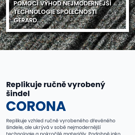
POMOCÍ VÝHOD NEJMODERNĚJŠÍ
TECHNOLOGIE SPOLEČNOSTI
GERARD.
Replikuje ručně vyrobený
šindel
CORONA
Replikuje vzhled ručně vyrobeného dřevěného
šindele, ale ukrývá v sobě nejmodernější
technologie a pokročilé materiály. Podobně jako