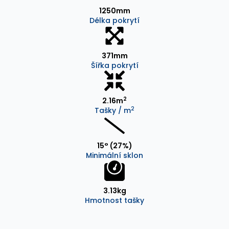
1250mm
Délka pokrytí
371mm
Šířka pokrytí
2
2.16m
2
Tašky / m
15° (27%)
Minimální sklon
3.13kg
Hmotnost tašky