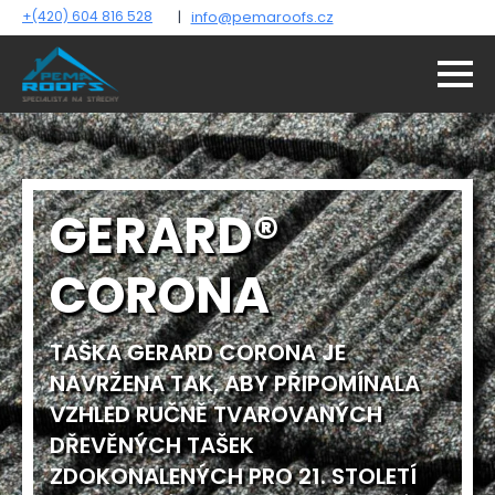
+(420) 604 816 528
|
info@pemaroofs.cz
GERARD®
CORONA
TAŠKA GERARD CORONA JE
NAVRŽENA TAK, ABY PŘIPOMÍNALA
VZHLED RUČNĚ TVAROVANÝCH
DŘEVĚNÝCH TAŠEK
ZDOKONALENÝCH PRO 21. STOLETÍ