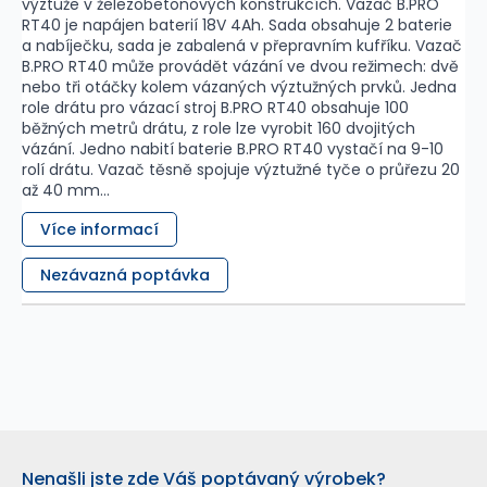
výztuže v železobetonových konstrukcích. Vazač B.PRO
RT40 je napájen baterií 18V 4Ah. Sada obsahuje 2 baterie
a nabíječku, sada je zabalená v přepravním kufříku. Vazač
B.PRO RT40 může provádět vázání ve dvou režimech: dvě
nebo tři otáčky kolem vázaných výztužných prvků. Jedna
role drátu pro vázací stroj B.PRO RT40 obsahuje 100
běžných metrů drátu, z role lze vyrobit 160 dvojitých
vázání. Jedno nabití baterie B.PRO RT40 vystačí na 9-10
rolí drátu. Vazač těsně spojuje výztužné tyče o průřezu 20
až 40 mm...
Více informací
Nezávazná poptávka
Nenašli jste zde Váš poptávaný výrobek?