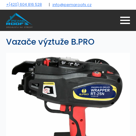
+(420) 604 816 528
|
info@pemaroofs.cz
Vazače výztuže B.PRO