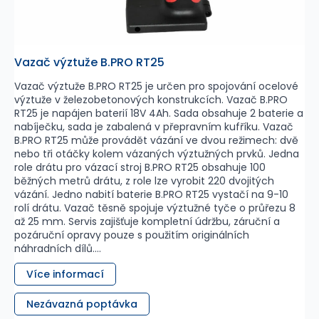
Vazač výztuže B.PRO RT25
Vazač výztuže B.PRO RT25 je určen pro spojování ocelové
výztuže v železobetonových konstrukcích. Vazač B.PRO
RT25 je napájen baterií 18V 4Ah. Sada obsahuje 2 baterie a
nabíječku, sada je zabalená v přepravním kufříku. Vazač
B.PRO RT25 může provádět vázání ve dvou režimech: dvě
nebo tři otáčky kolem vázaných výztužných prvků. Jedna
role drátu pro vázací stroj B.PRO RT25 obsahuje 100
běžných metrů drátu, z role lze vyrobit 220 dvojitých
vázání. Jedno nabití baterie B.PRO RT25 vystačí na 9-10
rolí drátu. Vazač těsně spojuje výztužné tyče o průřezu 8
až 25 mm. Servis zajišťuje kompletní údržbu, záruční a
pozáruční opravy pouze s použitím originálních
náhradních dílů....
Více informací
Nezávazná poptávka